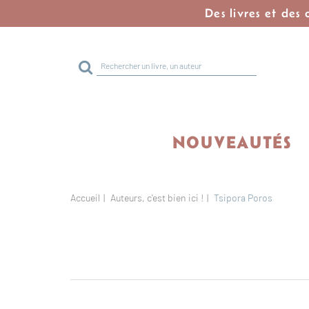
Des livres et des
Rechercher
sur
le
site
NOUVEAUTÉS
Accueil
Auteurs, c'est bien ici !
Tsipora Poros