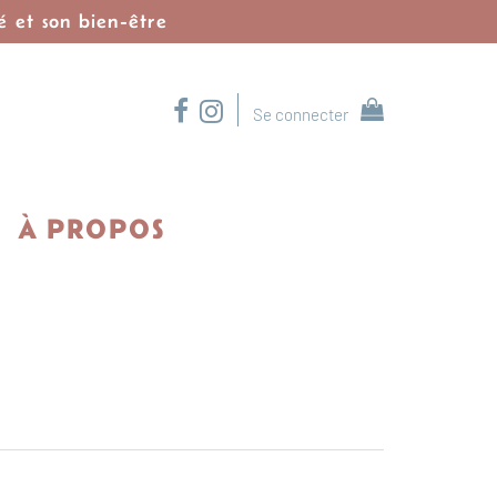
é et son bien-être
Se connecter
À PROPOS