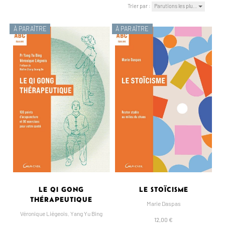
Trier par :
Parutions les plu…
À PARAÎTRE
À PARAÎTRE
LE QI GONG
LE STOÏCISME
THÉRAPEUTIQUE
Marie Daspas
Véronique Liégeois
,
Yang Yu Bing
12,00 €