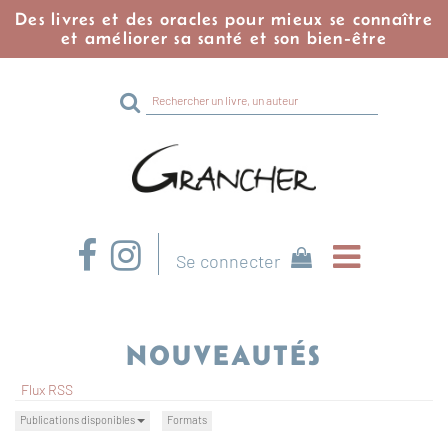
Des livres et des oracles pour mieux se connaître
et améliorer sa santé et son bien-être
Rechercher
sur
le
site
Se connecter
NOUVEAUTÉS
Flux RSS
Publications disponibles
Formats