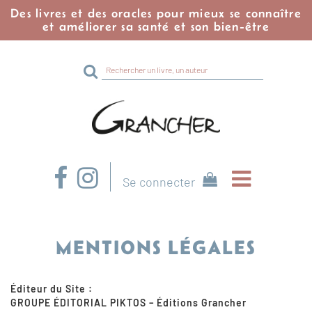
Des livres et des oracles pour mieux se connaître
et améliorer sa santé et son bien-être
Rechercher
sur
le
site
Se connecter
MENTIONS LÉGALES
Éditeur du Site :
GROUPE ÉDITORIAL PIKTOS – Éditions Grancher