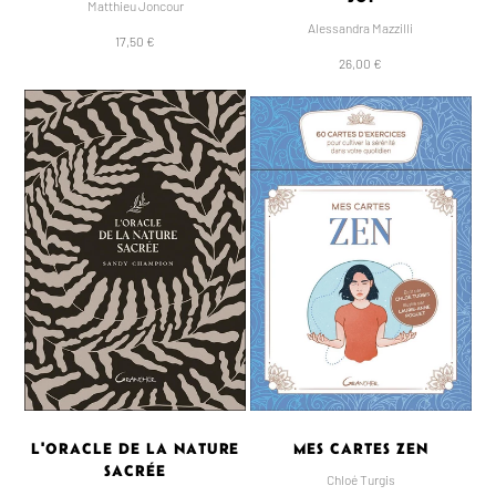
Matthieu Joncour
Alessandra Mazzilli
17,50 €
26,00 €
L'ORACLE DE LA NATURE
MES CARTES ZEN
SACRÉE
Chloé Turgis