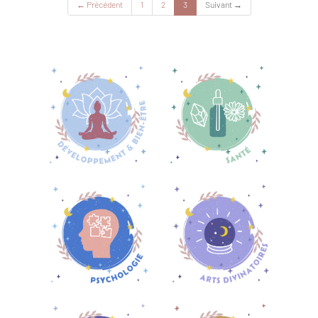
(current)
← Précédent
1
2
3
Suivant →