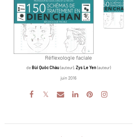
Réflexologie faciale
de
Bùi Quôc Chàu
(auteur),
Zys Le Yen
(auteur)
juin 2016