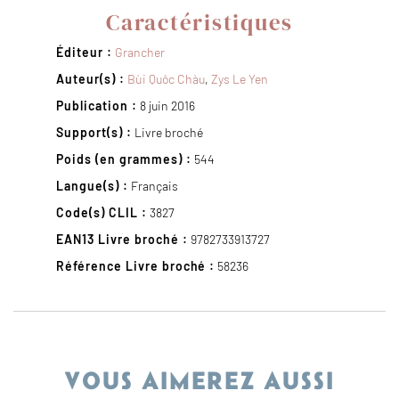
Caractéristiques
Éditeur :
Grancher
Auteur(s) :
Bùi Quôc Chàu
,
Zys Le Yen
Publication :
8 juin 2016
Support(s) :
Livre broché
Poids (en grammes) :
544
Langue(s) :
Français
Code(s) CLIL :
3827
EAN13 Livre broché :
9782733913727
Référence Livre broché :
58236
VOUS AIMEREZ AUSSI