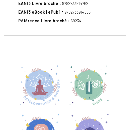
EAN13 Livre broché :
9782733914762
EAN13 eBook [ePub] :
9782733914885
Référence Livre broché :
69234