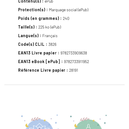
Contenu(s) :
ePub
Protection(s) :
Marquage social (ePub)
Poids (en grammes) :
240
Taille(s) :
225 ko (ePub)
Langue(s) :
Français
Code(s) CLIL :
3826
EAN13 Livre papier :
9782733909638
EAN13 eBook [ePub] :
9782733911952
Référence Livre papier :
28191