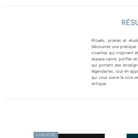
RÉS
Rituels, prières et étu
découvrez une pratique 
vivantes qui inspirent e
espace sacré, purifier e
qui portent des enseign
légendaires, tout en appr
qui vous ouvre la voie v
antique.
À PARAÎTRE