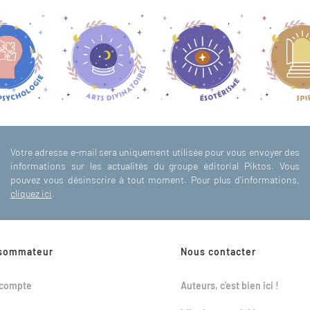
Votre adresse e-mail sera uniquement utilisée pour vous envoyer des
informations sur les actualités du groupe éditorial Piktos. Vous
pouvez vous désinscrire à tout moment. Pour plus d'informations,
cliquez ici
.
sommateur
Nous contacter
compte
Auteurs, c'est bien ici !