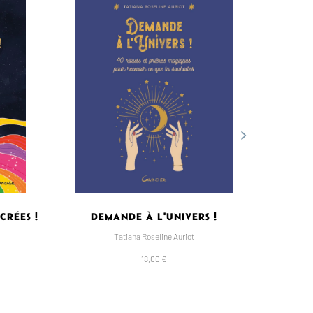
CRÉES !
DEMANDE À L'UNIVERS !
L'ÉSOTÉ
Tatiana Roseline Auriot
18,00 €