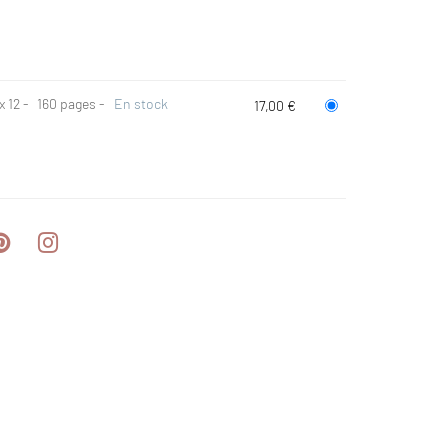
x 12
160 pages
En stock
17,00 €