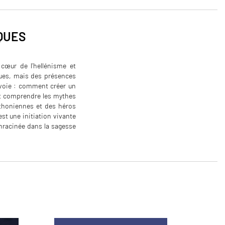
QUES
 cœur de l’hellénisme et
ques, mais des présences
e voie : comment créer un
 et comprendre les mythes
hthoniennes et des héros
est une initiation vivante
enracinée dans la sagesse