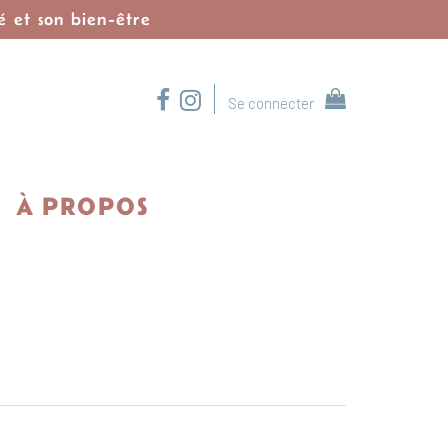
é et son bien-être
Se connecter
À PROPOS