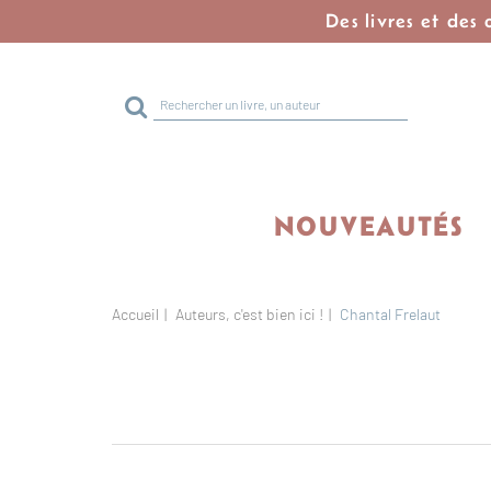
Des livres et des
Rechercher
sur
le
site
NOUVEAUTÉS
Accueil
Auteurs, c'est bien ici !
Chantal Frelaut