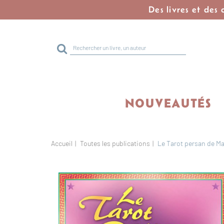
Des livres et des
Rechercher
sur
le
site
NOUVEAUTÉS
Accueil
Toutes les publications
Le Tarot persan de M