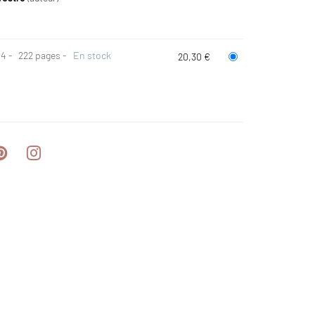
 14
222 pages
En stock
20,30 €