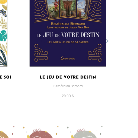
E SOI
LE JEU DE VOTRE DESTIN
ABC 
Esméralda Bernard
29,00 €