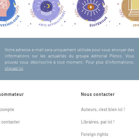
Votre adresse e-mail sera uniquement utilisée pour vous envoyer des
informations sur les actualités du groupe éditorial Piktos. Vous
pouvez vous désinscrire à tout moment. Pour plus d'informations,
cliquez ici
.
sommateur
Nous contacter
compte
Auteurs, c'est bien ici !
 contacter
Libraires, par ici !
Foreign rights