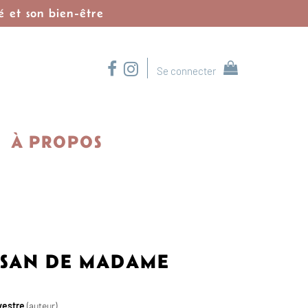
é et son bien-être
Se connecter
À PROPOS
RSAN DE MADAME
vestre
(auteur)