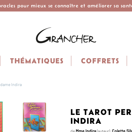
 oracles pour mieux se connaître et améliorer sa sant
THÉMATIQUES
COFFRETS
adame Indira
LE TAROT PE
INDIRA
de
Mme Indira
(auteur),
Colette Sil