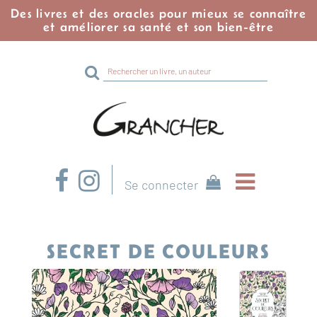
Des livres et des oracles pour mieux se connaître
et améliorer sa santé et son bien-être
Rechercher
sur
le
site
Se connecter
SECRET DE COULEURS