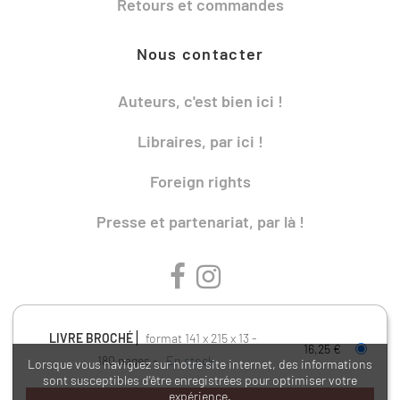
Retours et commandes
Nous contacter
Auteurs, c'est bien ici !
Libraires, par ici !
Foreign rights
Presse et partenariat, par là !
LIVRE BROCHÉ
format 141 x 215 x 13
16,25 €
180 pages
En stock
Lorsque vous naviguez sur notre site internet, des informations
sont susceptibles d'être enregistrées pour optimiser votre
Charte de référencement
Charte de données personnelles
expérience.