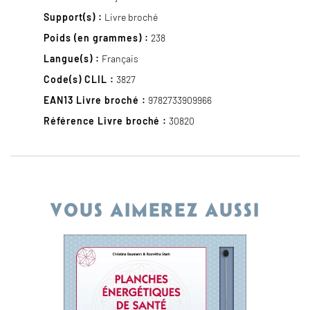
Support(s) :
Livre broché
Poids (en grammes) :
238
Langue(s) :
Français
Code(s) CLIL :
3827
EAN13 Livre broché :
9782733909966
Référence Livre broché :
30820
VOUS AIMEREZ AUSSI