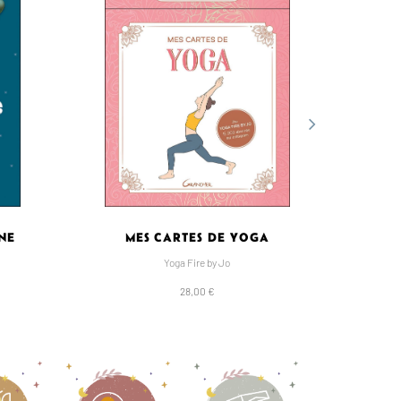
NE
MES CARTES DE YOGA
ME
Yoga Fire by Jo
28,00 €