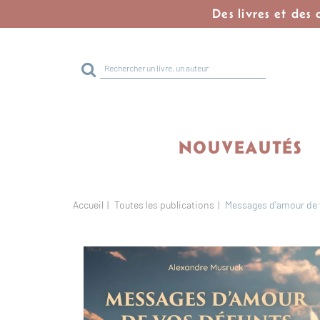
Des livres et des
Rechercher
sur
le
site
NOUVEAUTÉS
Accueil
Toutes les publications
Messages d'amour de v