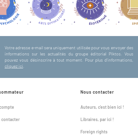
Votre adresse e-mail sera uniquement utilisée pour vous envoyer des
informations sur les actualités du groupe éditorial Piktos. Vous
pouvez vous désinscrire à tout moment. Pour plus d'informations,
cliquez ici
.
sommateur
Nous contacter
compte
Auteurs, c'est bien ici !
 contacter
Libraires, par ici !
Foreign rights